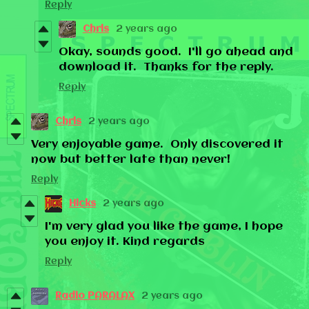
Reply
Chris
2 years ago
Okay, sounds good. I'll go ahead and
download it. Thanks for the reply.
Reply
Chris
2 years ago
Very enjoyable game. Only discovered it
now but better late than never!
Reply
Hicks
2 years ago
I'm very glad you like the game, I hope
you enjoy it. Kind regards
Reply
Radio PARALAX
2 years ago