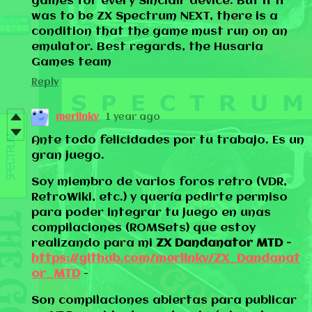
games for every Sinclair device. But if it
was to be ZX Spectrum NEXT, there is a
condition that the game must run on an
emulator. Best regards, the Husaria
Games team
Reply
merlinkv
1 year ago
Ante todo felicidades por tu trabajo. Es un
gran juego.
Soy miembro de varios foros retro (VDR,
RetroWiki, etc.) y quería pedirte permiso
para poder integrar tu juego en unas
compilaciones (ROMSets) que estoy
realizando para mi
ZX Dandanator MTD -
https://github.com/merlinkv/ZX_Dandanat
or_MTD
-
Son compilaciones abiertas para publicar