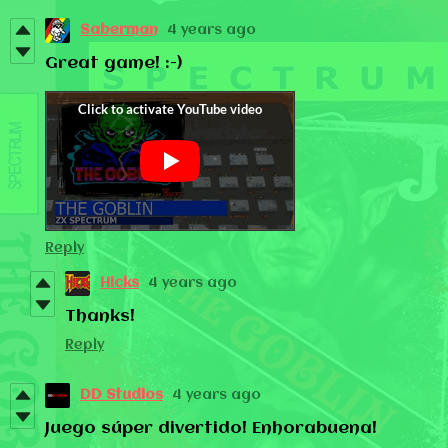
Saberman
4 years ago
Great game!
:-)
Reply
Hicks
4 years ago
Thanks!
Reply
DD Studios
4 years ago
Juego súper divertido! Enhorabuena!