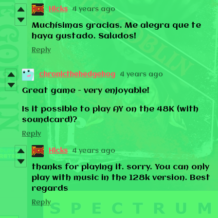
Hicks
4 years ago
Muchísimas gracias. Me alegra que te
haya gustado. Saludos!
Reply
chronicthehedgehog
4 years ago
Great game - very enjoyable!
Is it possible to play AY on the 48K (with
soundcard)?
Reply
Hicks
4 years ago
thanks for playing it. sorry. You can only
play with music in the 128k version. Best
regards
Reply