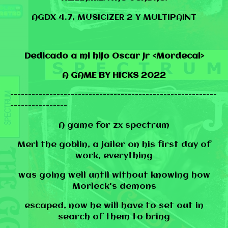
AGDX 4.7, MUSICIZER 2 Y MULTIPAINT
Dedicado a mi hijo Oscar Jr <Mordecai>
A GAME BY HICKS 2022
----------------------------------------------------------
----------------
A game for zx spectrum
Merl the goblin, a jailer on his first day of
work, everything
was going well until without knowing how
Morleck's demons
escaped, now he will have to set out in
search of them to bring