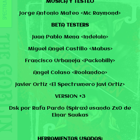
MUSICA Y TESTEO
Jorge Antonio Mateo <Mc Raymond>
BETA TESTERS
Juan Pablo Mena <Indelain>
Miguel Angel Castillo <Mabus>
Francisco Urbaneja <Packobilly>
Angel Colaso <Roolandoo>
Javier Ortiz <El Spectrumero Javi Ortiz>
VERSION +3
Dsk por Rafa Pardo (Spirax) usando Zx0 de
Einar Saukas
HERRAMIENTAS USADAS: