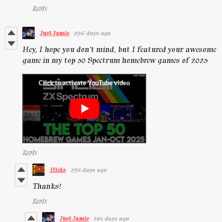
Reply
Just Jamie
296 days ago
Hey, I hope you don't mind, but I featured your awesome
game in my top 50 Spectrum homebrew games of 2025
Reply
Hicks
292 days ago
Thanks!
Reply
Just Jamie
281 days ago