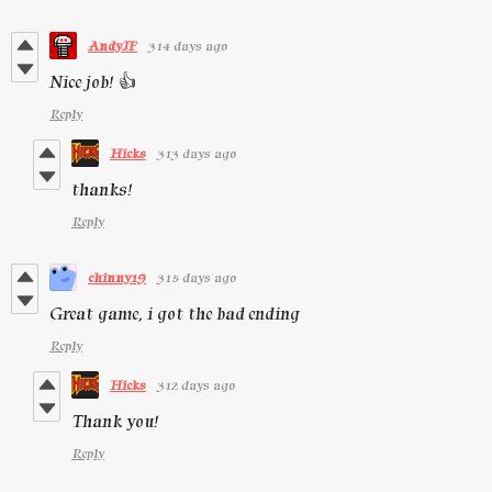
AndyJF
314 days ago
Nice job! 👍
Reply
Hicks
313 days ago
thanks!
Reply
chinny19
315 days ago
Great game, i got the bad ending
Reply
Hicks
312 days ago
Thank you!
Reply