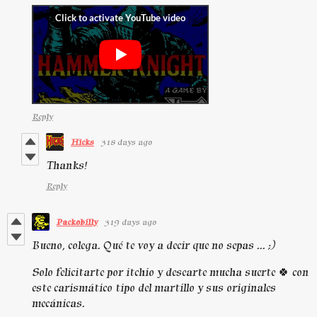
Reply
Hicks
318 days ago
Thanks!
Reply
Packobilly
319 days ago
Bueno, colega. Qué te voy a decir que no sepas ... ;)
Solo felicitarte por itchio y desearte mucha suerte 🍀 con
este carismático tipo del martillo y sus originales
mecánicas.