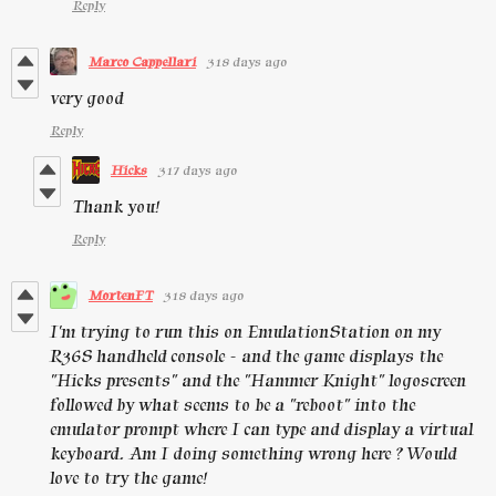
Reply
Marco Cappellari
318 days ago
very good
Reply
Hicks
317 days ago
Thank you!
Reply
MortenFT
318 days ago
I'm trying to run this on EmulationStation on my
R36S handheld console - and the game displays the
"Hicks presents" and the "Hammer Knight" logoscreen
followed by what seems to be a "reboot" into the
emulator prompt where I can type and display a virtual
keyboard. Am I doing something wrong here ? Would
love to try the game!