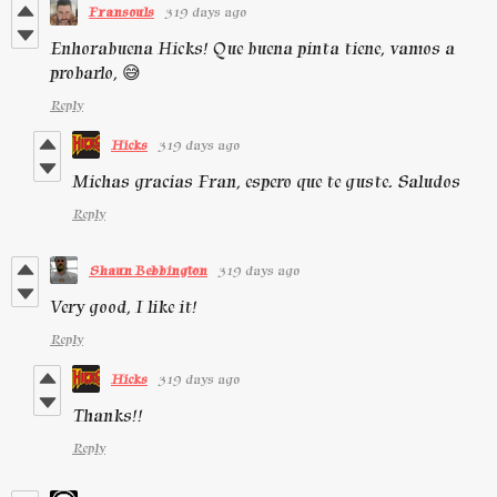
Fransouls
319 days ago
Enhorabuena Hicks! Que buena pinta tiene, vamos a
probarlo, 😅
Reply
Hicks
319 days ago
Michas gracias Fran, espero que te guste. Saludos
Reply
Shaun Bebbington
319 days ago
Very good, I like it!
Reply
Hicks
319 days ago
Thanks!!
Reply