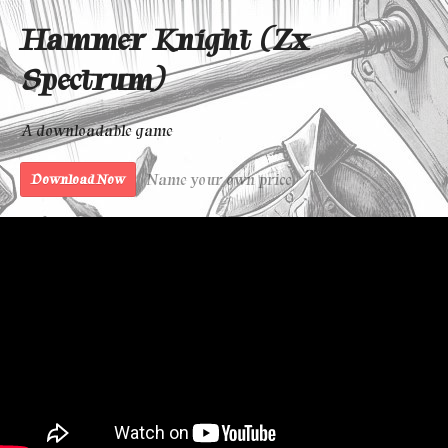
Hammer Knight (Zx
Spectrum)
A downloadable game
Name your own price
Download Now