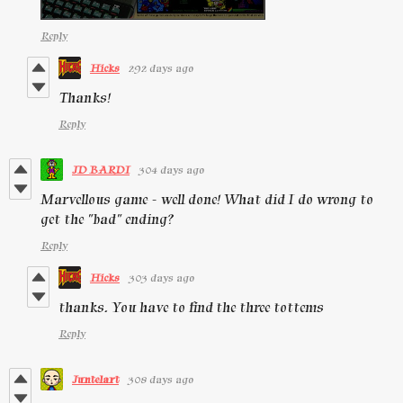
Reply
Hicks
292 days ago
Thanks!
Reply
JD BARDI
304 days ago
Marvellous game - well done! W
hat did I do wrong to
get the "bad" ending?
Reply
Hicks
303 days ago
thanks. You have to find the three tottems
Reply
Juntelart
308 days ago