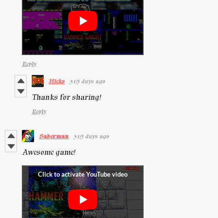
Reply
Hicks
319 days ago
Thanks for sharing!
Reply
Saberman
319 days ago
Awesome game!