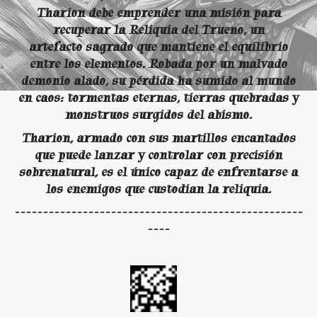
Tharion debe emprender una misión para
recuperar la Reliquia del Trueno, un
artefacto sagrado que mantiene el equilibrio
entre los elementos. Robada por un malvado
demonio alado, su pérdida ha sumido al mundo
en caos: tormentas eternas, tierras quebradas y
monstruos surgidos del abismo.
Tharion, armado con sus martillos encantados
que puede lanzar y controlar con precisión
sobrenatural, es el único capaz de enfrentarse a
los enemigos que custodian la reliquia.
---------------------------------------------------
----