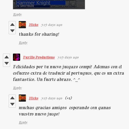
Reply
Hicks
319 days ago
thanks for sharing!
Reply
Furillo Productions
319 days ago
Felicidades por tu nuevo juegazo compi! Ademas con el
esfuerzo extra de traducir al portugues, que es un extra
fantastico. Un fuerte abrazo. ^_^
Reply
Hicks
319 days ago
(+1)
muchas gracias amigos esperando con ganas
vuestro nuevo juego!
Reply