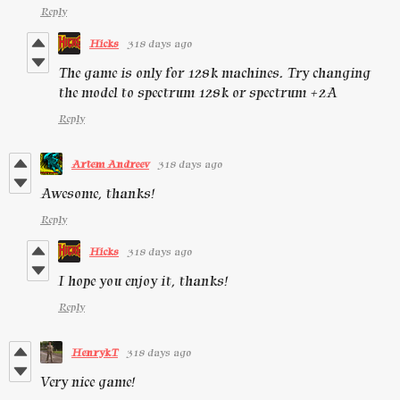
Reply
Hicks
318 days ago
The game is only for 128k machines. Try changing
the model to spectrum 128k or spectrum +2A
Reply
Artem Andreev
318 days ago
Awesome, thanks!
Reply
Hicks
318 days ago
I hope you enjoy it, thanks!
Reply
HenrykT
318 days ago
Very nice game!